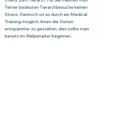
Check zum Tierarzt. Für die meisten Irish
Terrier bedeuten Tierarztbesuche keinen
Stress. Dennoch ist es durch ein Medical
Training möglich, ihnen die Visiten
entspannter zu gestalten, dies sollte man
bereits im Welpenalter beginnen.
FÜR EIN ERFÜLLTES
HUNDELEBEN: GUTE PFLEGE,
BESTES FUTTER, REGELMÄSSIGE
PROPHYLAXE & JEDEN TAG 3
PFUND LIEBE
Die Gesundheit Ihres Irish Terriers vom
Hungerbachtal liegt in Ihren Händen. Mit
liebevoller Pflege, viel Zuneigung,
regelmäßigen Vorsorgeuntersuchungen und
einer ausgewogenen Lebensweise können
Sie sicherstellen, dass Ihr treuer Gefährte ein