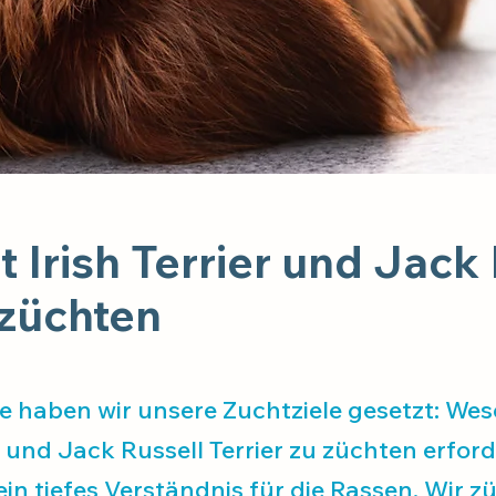
 Irish Terrier und Jack
 züchten
ge haben wir unsere Zuchtziele gesetzt: We
er und Jack Russell Terrier zu züchten erfor
n tiefes Verständnis für die Rassen. Wir z