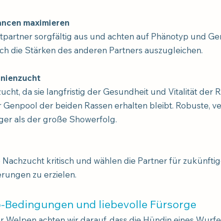
hancen maximieren
tpartner sorgfältig aus und achten auf Phänotyp und G
ch die Stärken des anderen Partners auszugleichen.
inienzucht
cht, da sie langfristig der Gesundheit und Vitalität der
r Genpool der beiden Rassen erhalten bleibt. Robuste, v
iger als der große Showerfolg.
e Nachzucht kritisch und wählen die Partner für zukünfti
erungen zu erzielen.
p-Bedingungen und liebevolle Fürsorge
r Welpen achten wir darauf, dass die Hündin eines Wurf