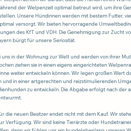
hrend der Welpenzeit optimal betreut wird, um ihre Ge
tellen.
Unsere Hündinnen werden mit bestem Futter, vi
ptimal versorgt. Wir bieten hervorragende Umweltbedin
ungen des KfT und VDH. Die Genehmigung zur Zucht v
yern bürgt für unsere Seriosität.
uns in der Wohnung zur Welt und werden von ihrer Mutt
ochen ziehen sie in einen eigens eingerichteten Welpe
Sinne weiter entwickeln können. Wir legen großen Wert d
 und in einer artgerechten und reizstimulierenden Um
ilienhunden zu entwickeln. Die Abgabe erfolgt nach der 
entwurmt.
r die neuen Besitzer endet nicht mit dem Kauf. Wir steh
 Verfügung. Wir sind keine Tierärzte oder Hundetrainer
fen, denn wir fühlen uns ein hundelebenlang unseren We