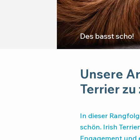
Des basst scho!
Unsere Art
Terrier zu
In dieser Rangfol
schön. Irish Terri
Engagement und ei