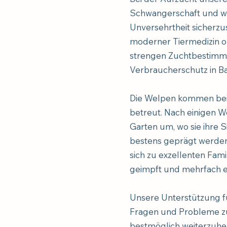
Schwangerschaft und wä
Unversehrtheit sicherzus
moderner Tiermedizin o
strengen Zuchtbestimm
Verbraucherschutz in Ba
Die Welpen kommen bei 
betreut. Nach einigen W
Garten um, wo sie ihre 
bestens geprägt werden
sich zu exzellenten Fam
geimpft und mehrfach 
Unsere Unterstützung fü
Fragen und Probleme zur
bestmöglich weiterzuhel